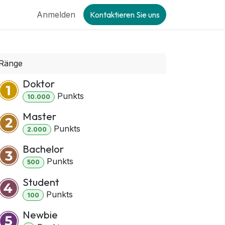
Anmelden
Kontaktieren Sie uns
Ränge
Doktor
Punkt
s
10.000
Master
Punkt
s
2.000
Bachelor
Punkt
s
500
Student
Punkt
s
100
Newbie