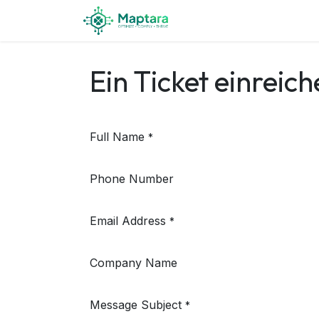
Zum Inhalt springen
Startseite
Kontakt
Ein Ticket einreic
Full Name
*
Phone Number
Email Address
*
Company Name
Message Subject
*